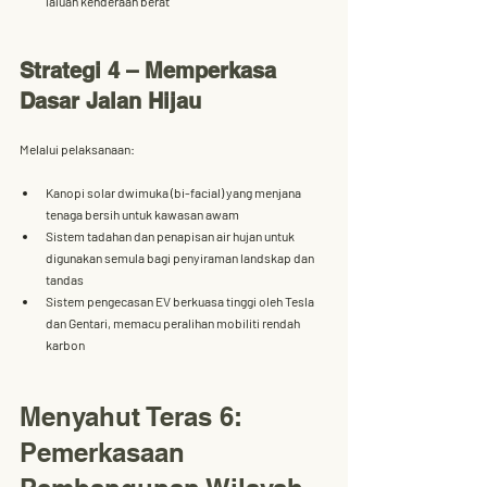
laluan kenderaan berat
Strategi 4 – Memperkasa 
Dasar Jalan Hijau
Melalui pelaksanaan:
Kanopi solar dwimuka (bi-facial)
 yang menjana 
tenaga bersih untuk kawasan awam
Sistem tadahan dan penapisan air hujan
 untuk 
digunakan semula bagi penyiraman landskap dan 
tandas
Sistem pengecasan EV berkuasa tinggi
 oleh Tesla 
dan Gentari, memacu peralihan mobiliti rendah 
karbon
Menyahut Teras 6: 
Pemerkasaan 