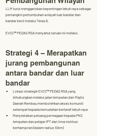
Pembangunan Wilayah
LLM turut menggariskan kepentingan lebuh raya sebagai 
pemangkin pertumbuhan wilayah luar bandar dan 
bandar kecil melalui 
Teras 6
. 
EVCC™ PEDAS RSA menyahut seruan ini melalui:
Strategi 4 – Merapatkan 
jurang pembangunan 
antara bandar dan luar 
bandar
Lokasi strategik EVCC™ PEDAS RSA yang 
dihubungkan melalui jalan tempatan dari 
Majlis 
Daerah Rembau
 membolehkan 
akses komuniti 
setempat
 kepada kemudahan bertaraf lebuh raya
Menyediakan peluang perniagaan kepada 
PKS 
tempatan dan pelajar IPT
 dari lima institusi 
berhampiran (dalam radius 10km)