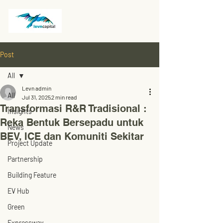
Post
All
Levn admin
All
Jul 31, 2025
2 min read
Transformasi R&R Tradisional :
Insights
Reka Bentuk Bersepadu untuk
News
BEV, ICE dan Komuniti Sekitar
Project Update
Partnership
Building Feature
EV Hub
Green
Expressway