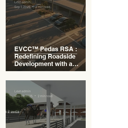
Levn admin
Sep 1, 2025
2 min read
EVCC™ Pedas RSA :
Redefining Roadside
Development with a
Circular Carpark for
Seamless Access
Levn admin
Aug 30, 2025
2 min read