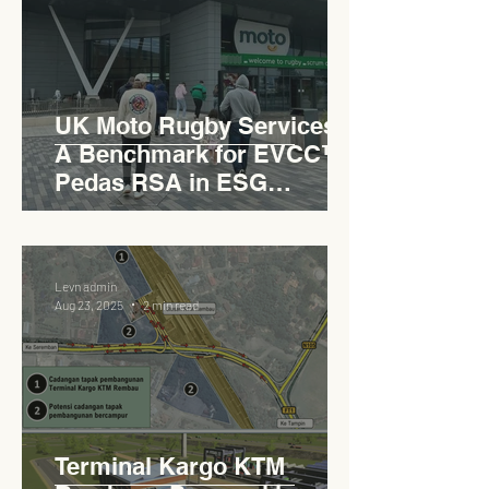
UK Moto Rugby Services :
A Benchmark for EVCC™
Pedas RSA in ESG
Roadside Development
Levn admin
Aug 23, 2025
2 min read
Terminal Kargo KTM