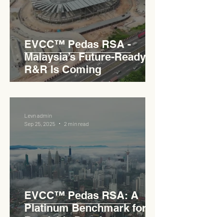
EVCC™ Pedas RSA -
Malaysia’s Future-Ready
R&R Is Coming
Levn admin
Sep 25, 2025
2 min read
EVCC™ Pedas RSA: A
Platinum Benchmark for