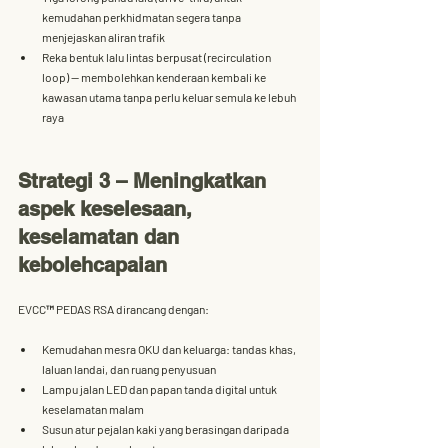
kemudahan perkhidmatan segera tanpa 
menjejaskan aliran trafik
Reka bentuk lalu lintas berpusat (recirculation 
loop)
 — membolehkan kenderaan kembali ke 
kawasan utama tanpa perlu keluar semula ke lebuh 
raya
Strategi 3 – Meningkatkan 
aspek keselesaan, 
keselamatan dan 
kebolehcapaian
EVCC™ PEDAS RSA dirancang dengan:
Kemudahan mesra OKU dan keluarga
: tandas khas, 
laluan landai, dan ruang penyusuan
Lampu jalan LED dan papan tanda digital
 untuk 
keselamatan malam
Susun atur pejalan kaki
 yang berasingan daripada 