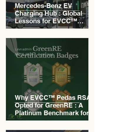
Mercedes-Benz EV
Charging Hub : Global
Lessons for EVCC™
Pedas RSA
Levn admin
Aug 18, 2025
3 min read
Why EVCC™ Pedas RSA
Opted for GreenRE : A
Platinum Benchmark for
Roadside Development