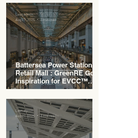
PLUS Expressway
Levn admin
Aug 27, 2025
2 min read
Battersea Power Station
Retail Mall : GreenRE Gold
Inspiration for EVCC™
Pedas RSA
Levn admin
Aug 27, 2025
3 min read