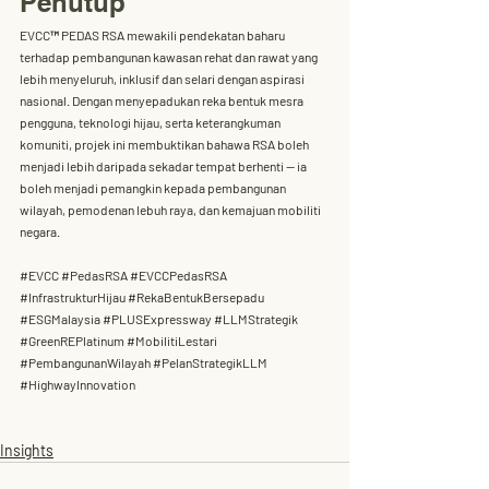
Penutup
EVCC™ PEDAS RSA
 mewakili pendekatan baharu 
terhadap pembangunan kawasan rehat dan rawat yang 
lebih menyeluruh, inklusif dan selari dengan aspirasi 
nasional. Dengan menyepadukan 
reka bentuk mesra 
pengguna, teknologi hijau, serta keterangkuman 
komuniti
, projek ini membuktikan bahawa RSA boleh 
menjadi lebih daripada sekadar tempat berhenti — ia 
boleh menjadi pemangkin kepada pembangunan 
wilayah, pemodenan lebuh raya, dan kemajuan mobiliti 
negara.
#EVCC
#PedasRSA
#EVCCPedasRSA
#InfrastrukturHijau
#RekaBentukBersepadu
#ESGMalaysia
#PLUSExpressway
#LLMStrategik
#GreenREPlatinum
#MobilitiLestari
#PembangunanWilayah
#PelanStrategikLLM
#HighwayInnovation
Insights