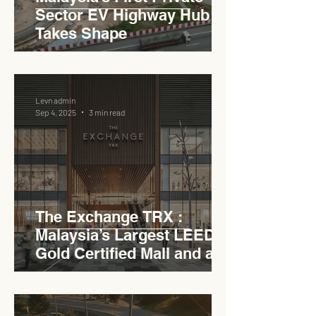
Sector EV Highway Hub
Takes Shape
Levn admin
Sep 4, 2025
3 min read
The Exchange TRX :
Malaysia’s Largest LEED
Gold Certified Mall and a
Model for EVCC™ Pedas
RSA