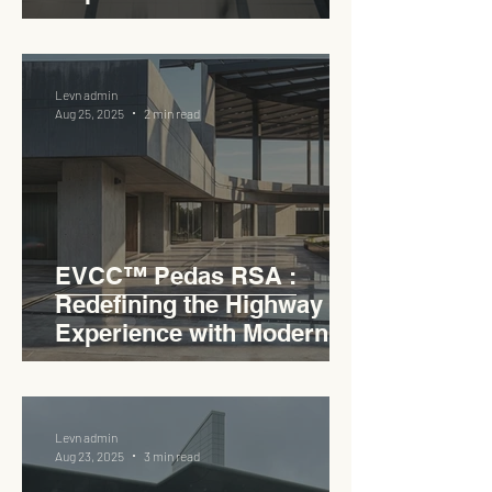
Malaysia’s Expressway
Lifestyle Hub
Levn admin
Aug 25, 2025
2 min read
EVCC™ Pedas RSA :
Redefining the Highway
Experience with Modern
Industrial Charm
Levn admin
Aug 23, 2025
3 min read