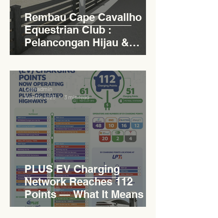
Rembau Cape Cavallho
Equestrian Club :
Pelancongan Hijau &
Sukan Bertaraf
Antarabangsa
Levn admin
Aug 30, 2025
3 min read
PLUS EV Charging
Network Reaches 112
Points — What It Means for
EVCC™ Pedas RSA on the