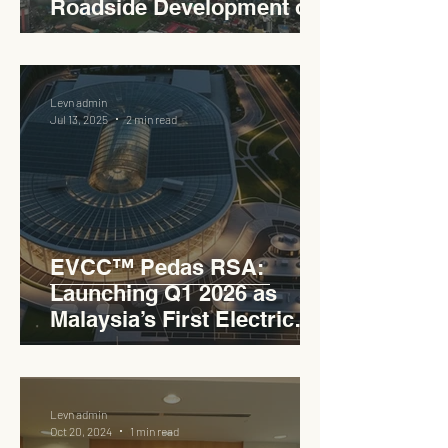
Roadside Development on
the PLUS Expressway
Levn admin
Jul 13, 2025
2 min read
EVCC™ Pedas RSA:
Launching Q1 2026 as
Malaysia’s First Electric
Vehicle Charging Corridor
Hub on PLUS Expressway
Levn admin
Oct 20, 2024
1 min read