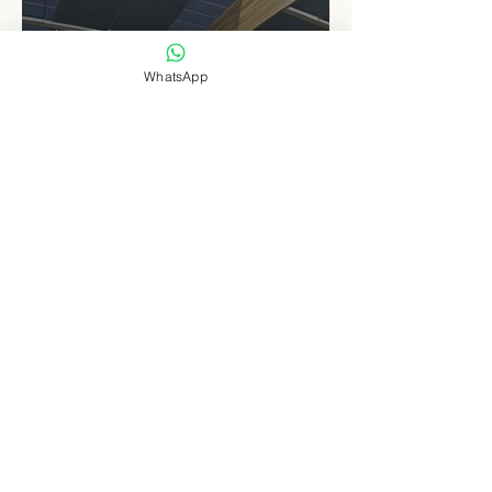
Levn admin
Aug 18, 2025
2 min read
WhatsApp
Elongated Dome Roof of
EVCC™ Pedas RSA :
Redefining Roadside
Development with Natural
Light and Sustainability
Levn admin
Aug 16, 2025
3 min read