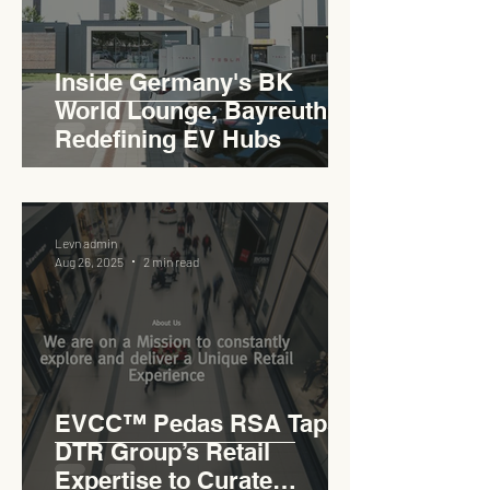
Inside Germany's BK
World Lounge, Bayreuth -
Redefining EV Hubs
Levn admin
Aug 26, 2025
2 min read
EVCC™ Pedas RSA Taps
DTR Group’s Retail
Expertise to Curate