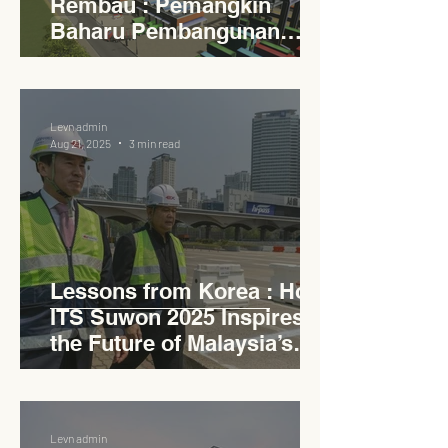
Rembau : Pemangkin
Baharu Pembangunan
Lestari Daerah
Levn admin
Aug 21, 2025
3 min read
Lessons from Korea : How
ITS Suwon 2025 Inspires
the Future of Malaysia’s
Expressways
Levn admin