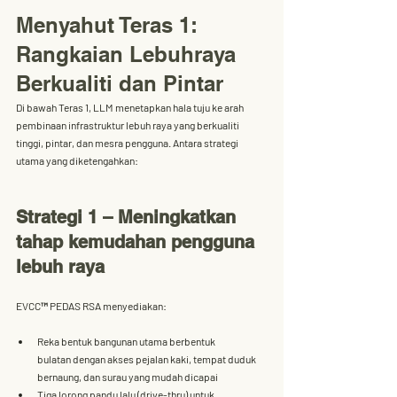
Menyahut Teras 1: 
Rangkaian Lebuhraya 
Berkualiti dan Pintar
Di bawah 
Teras 1
, LLM menetapkan hala tuju ke arah 
pembinaan infrastruktur lebuh raya yang berkualiti 
tinggi, pintar, dan mesra pengguna. Antara strategi 
utama yang diketengahkan:
Strategi 1 – Meningkatkan 
tahap kemudahan pengguna 
lebuh raya
EVCC™ PEDAS RSA menyediakan:
Reka bentuk bangunan utama berbentuk 
bulatan
 dengan akses pejalan kaki, tempat duduk 
bernaung, dan surau yang mudah dicapai
Tiga lorong pandu lalu (drive-thru)
 untuk 