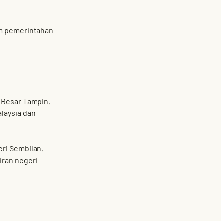
m pemerintahan 
 Besar Tampin
, 
laysia
 dan 
ri Sembilan
, 
ran negeri 