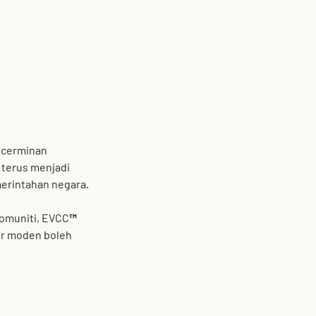
 cerminan 
terus menjadi 
merintahan negara.
komuniti
, EVCC™ 
ur moden boleh 