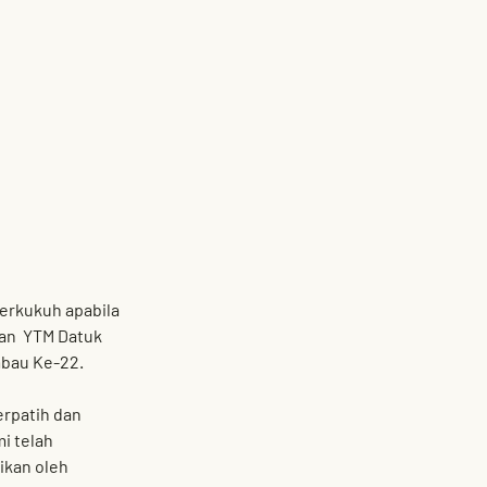
perkukuh apabila 
n  
YTM Datuk 
mbau Ke-22
.
rpatih dan 
i telah 
sikan oleh 