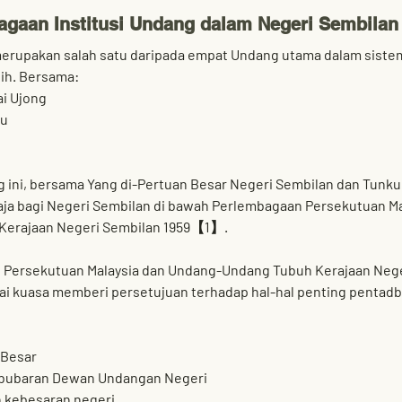
gaan Institusi Undang dalam Negeri Sembilan
rupakan salah satu daripada empat Undang utama dalam siste
ih. Bersama:
i Ujong
bu
ini, bersama 
Yang di-Pertuan Besar Negeri Sembilan
 dan 
Tunku
aja bagi Negeri Sembilan
 di bawah 
Perlembagaan Persekutuan Ma
erajaan Negeri Sembilan 1959
【1】.
 Persekutuan Malaysia
 dan 
Undang-Undang Tubuh Kerajaan Nege
 kuasa memberi persetujuan terhadap hal-hal penting pentadbi
 Besar
ubaran Dewan Undangan Negeri
h kebesaran negeri