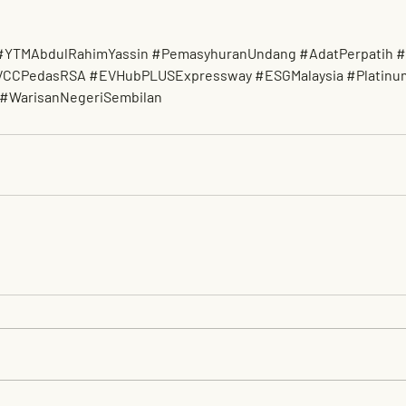
#YTMAbdulRahimYassin
#PemasyhuranUndang
#AdatPerpatih
#
VCCPedasRSA
#EVHubPLUSExpressway
#ESGMalaysia
#Platin
#WarisanNegeriSembilan