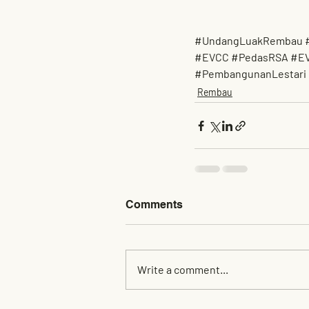
#UndangLuakRembau
#EVCC
#PedasRSA
#E
#PembangunanLestari
Rembau
Comments
Write a comment...