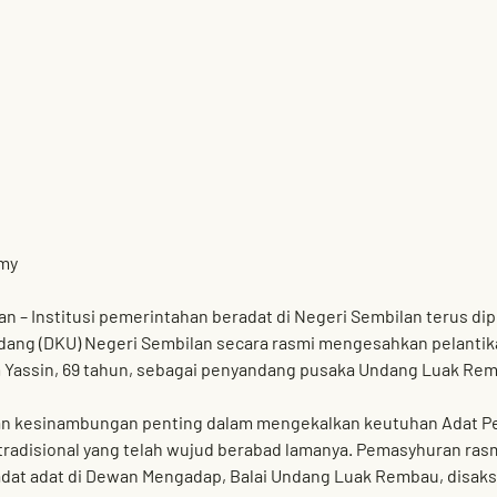
my
an
 – Institusi pemerintahan beradat di Negeri Sembilan terus di
dang (DKU) Negeri Sembilan
 secara rasmi mengesahkan pelantika
 Yassin
, 69 tahun, sebagai 
penyandang pusaka Undang Luak Re
an kesinambungan penting dalam mengekalkan keutuhan Adat Pe
tradisional yang telah wujud berabad lamanya. Pemasyhuran rasm
dat adat di 
Dewan Mengadap, Balai Undang Luak Rembau
, disak