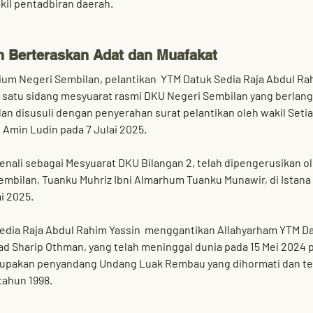
kil pentadbiran daerah.
n Berteraskan Adat dan Muafakat
ium Negeri Sembilan
, pelantikan  
YTM Datuk Sedia Raja 
Abdul Rah
satu sidang mesyuarat rasmi DKU Negeri Sembilan yang berlang
 dan disusuli dengan penyerahan surat pelantikan oleh 
wakil Seti
 Amin Ludin
 pada 7 Julai 2025.
enali sebagai 
Mesyuarat DKU Bilangan 2
, telah dipengerusikan ol
embilan, Tuanku Muhriz Ibni Almarhum Tuanku Munawir
, di 
Istana 
i 2025.
edia Raja 
Abdul Rahim Yassin  menggantikan 
Allahyarham YTM Da
ad Sharip Othman
, yang telah meninggal dunia pada 15 Mei 2024 p
rupakan penyandang Undang Luak Rembau yang dihormati dan t
tahun 1998.