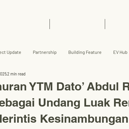
Home
EVCC™ Pedas RSA (SB)
News 
ect Update
Partnership
Building Feature
EV Hub
2025
2 min read
uran YTM Dato’ Abdul 
Sebagai Undang Luak R
Merintis Kesinambungan