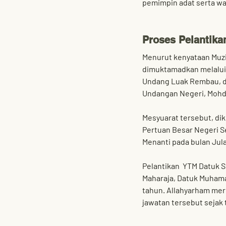
pemimpin adat serta wa
Proses Pelantika
Menurut kenyataan 
Muz
dimuktamadkan melalui 
Undang Luak Rembau
,
Undangan Negeri, Mohd
Mesyuarat tersebut, dik
Pertuan Besar Negeri S
Menanti
 pada bulan Jula
Pelantikan  
YTM Datuk S
Maharaja, Datuk Muham
tahun. Allahyarham me
jawatan tersebut sejak 