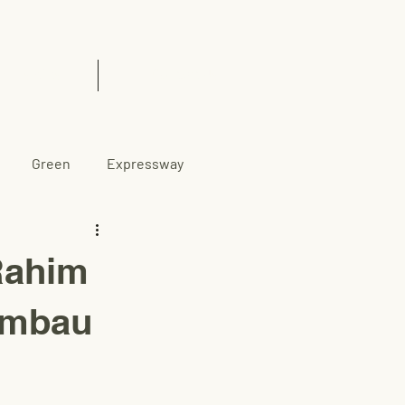
& Insights
Contact Us
Green
Expressway
Rahim
embau