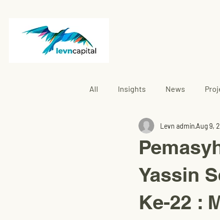
All
Insights
News
Proj
Levn admin
Aug 9, 
Rembau
Pemasyh
Yassin 
Ke-22 : 