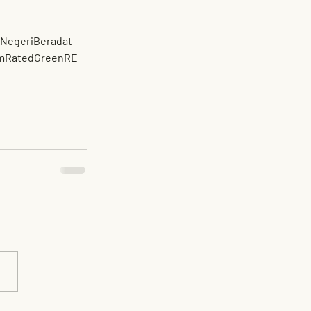
NegeriBeradat
umRatedGreenRE