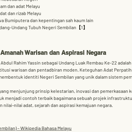
lam dan adat Melayu
at dan rizab Melayu
a Bumiputera dan kepentingan sah kaum lain
ndang-Undang Tubuh Negeri Sembilan【1】
 Amanah Warisan dan Aspirasi Negara
 Abdul Rahim Yassin
 sebagai 
Undang Luak Rembau Ke-22
 adalah
titusi warisan dan pentadbiran moden. Keteguhan Adat Perpatih 
membentuk identiti Negeri Sembilan yang unik dalam sistem pe
ang menjunjung prinsip 
kelestarian, inovasi dan pemerkasaan 
k menjadi contoh terbaik bagaimana sebuah projek infrastrukt
 nilai-nilai adat, sejarah dan aspirasi kemajuan negara.
embilan) – Wikipedia Bahasa Melayu