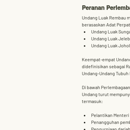
Peranan Perlemba
Undang Luak Rembau me
berasaskan Adat Perpat
Undang Luak Sunga
Undang Luak Jele
Undang Luak Johol
Keempat-empat Undang 
didefinisikan sebagai 
R
Undang-Undang Tubuh K
Di bawah 
Perlembagaan
Undang turut mempunyai
termasuk:
Pelantikan Menteri
Penangguhan pemb
Pengurniaan darja