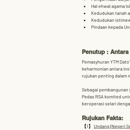
Hal ehwal agama Is
Kedudukan tanah ad
Kedudukan istimew
Pindaan kepada U
Penutup : Antara
Pemasyhuran 
YTM Dato’
keharmonian antara ins
rujukan penting dalam 
Sebagai pembangunan y
Pedas RSA komited untu
beroperasi selari dengan
Rujukan Fakta:
【1】 
Undang (Negeri S