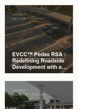
RSA
Levn admin
Sep 1, 2025
2 min read
EVCC™ Pedas RSA :
Redefining Roadside
Development with a
Circular Carpark for
Seamless Access
Levn admin
Aug 30, 2025
2 min read