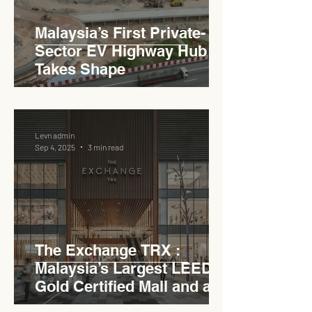
Malaysia’s First Private-
Sector EV Highway Hub
Takes Shape
Levn admin
Sep 4, 2025
3 min read
The Exchange TRX :
Malaysia’s Largest LEED
Gold Certified Mall and a
Model for EVCC™ Pedas