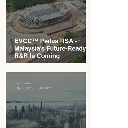
EVCC™ Pedas RSA -
Malaysia’s Future-Ready
R&R Is Coming
Levn admin
Sep 25, 2025
2 min read