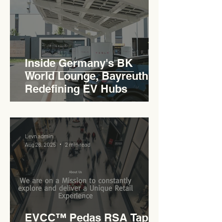
Inside Germany's BK
World Lounge, Bayreuth -
Redefining EV Hubs
Levn admin
Aug 26, 2025
2 min read
EVCC™ Pedas RSA Taps