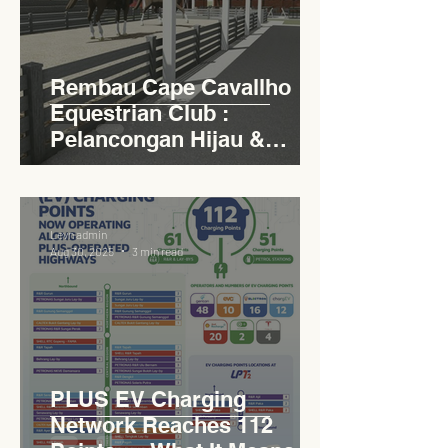
Rembau Cape Cavallho
Equestrian Club :
Pelancongan Hijau &
Sukan Bertaraf
Antarabangsa
Levn admin
Aug 30, 2025
3 min read
PLUS EV Charging
Network Reaches 112