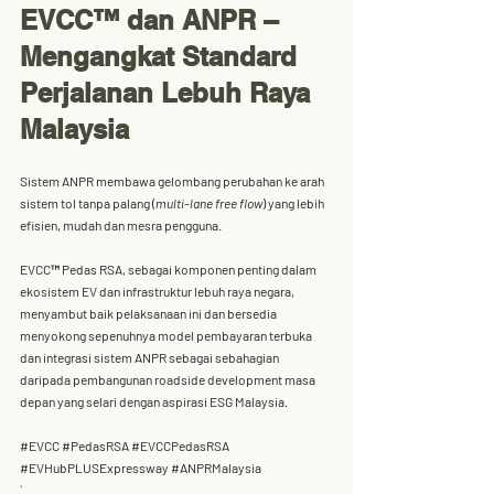
EVCC™ dan ANPR – 
Mengangkat Standard 
Perjalanan Lebuh Raya 
Malaysia
Sistem ANPR membawa gelombang perubahan ke arah 
sistem tol tanpa palang (
multi-lane free flow
) yang lebih 
efisien, mudah dan mesra pengguna. 
EVCC™ Pedas RSA
, sebagai komponen penting dalam 
ekosistem EV dan infrastruktur lebuh raya negara, 
menyambut baik pelaksanaan ini dan bersedia 
menyokong sepenuhnya model pembayaran terbuka 
dan integrasi sistem ANPR sebagai sebahagian 
daripada pembangunan 
roadside development
 masa 
depan yang selari dengan aspirasi 
ESG Malaysia
.
#EVCC
#PedasRSA
#EVCCPedasRSA
#EVHubPLUSExpressway
#ANPRMalaysia
`