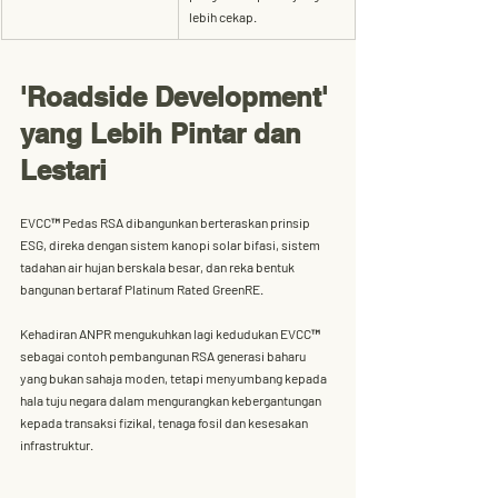
lebih cekap.
'Roadside Development' 
yang Lebih Pintar dan 
Lestari
EVCC™ Pedas RSA dibangunkan berteraskan prinsip 
ESG
, direka dengan sistem 
kanopi solar bifasi
, 
sistem 
tadahan air hujan berskala besar
, dan 
reka bentuk 
bangunan bertaraf Platinum Rated GreenRE
. 
Kehadiran ANPR mengukuhkan lagi kedudukan EVCC™ 
sebagai contoh pembangunan RSA generasi baharu 
yang bukan sahaja moden, tetapi menyumbang kepada 
hala tuju negara dalam mengurangkan kebergantungan 
kepada transaksi fizikal, tenaga fosil dan kesesakan 
infrastruktur.