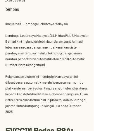
Rembau
Imej Kredit : Lembaga Lebuhraya Malaysia
Lembaga Lebuhraya Malaysia (LLM)
 dan 
PLUS Malaysia 
Berhad
 kini melangkah lebih jauh dalam transformasi 
lebuh raya negara dengan memperkenalkan sistem 
pembayaran terbuka melalui teknologi pengecaman 
nombor pendaftaran automatik atau 
ANPR (Automatic 
Number Plate Recognition)
.
Pelaksanaan sistem ini membolehkan bayaran tol 
dibuat secara automatik melalui pengecaman nombor 
plat kenderaan beresolusi tinggi yang dihubungkan terus 
kepada kad debit/kredit atau e-dompet pengguna. Ujian 
rintis ANPR akan bermula di 13 plaza tol dan 35 lorong di 
jajaran Hutan Kampung ke Sungai Dua pada Oktober 
2025.
EVCC™ Pedas RSA: 