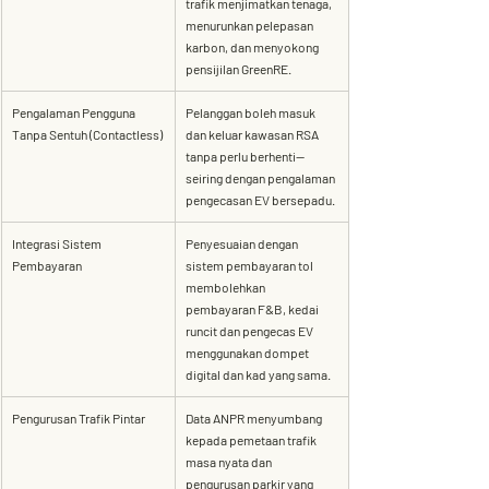
trafik menjimatkan tenaga, 
menurunkan pelepasan 
karbon, dan menyokong 
pensijilan GreenRE.
Pengalaman Pengguna 
Pelanggan boleh masuk 
Tanpa Sentuh (Contactless)
dan keluar kawasan RSA 
tanpa perlu berhenti—
seiring dengan pengalaman 
pengecasan EV bersepadu.
Integrasi Sistem 
Penyesuaian dengan 
Pembayaran
sistem pembayaran tol 
membolehkan 
pembayaran F&B, kedai 
runcit dan pengecas EV 
menggunakan dompet 
digital dan kad yang sama.
Pengurusan Trafik Pintar
Data ANPR menyumbang 
kepada pemetaan trafik 
masa nyata dan 
pengurusan parkir yang 