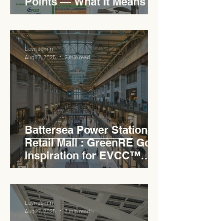
Points — What It Means for
EVCC™ Pedas RSA on the
PLUS Expressway
Levn admin
Aug 27, 2025
2 min read
Battersea Power Station
Retail Mall : GreenRE Gold
Inspiration for EVCC™
Pedas RSA
Levn admin
Aug 27, 2025
3 min read