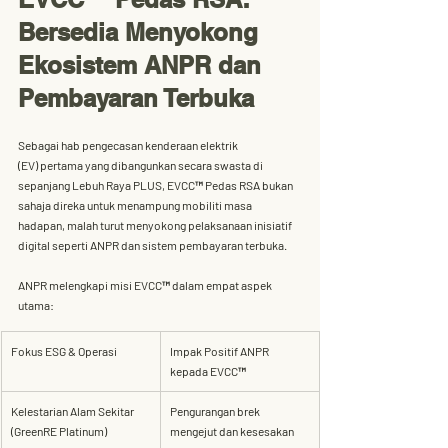
Bersedia Menyokong 
Ekosistem ANPR dan 
Pembayaran Terbuka
Sebagai 
hab pengecasan kenderaan elektrik 
(EV)
 pertama yang dibangunkan secara swasta di 
sepanjang 
Lebuh Raya PLUS
, 
EVCC™ Pedas RSA
 bukan 
sahaja direka untuk menampung mobiliti masa 
hadapan, malah turut menyokong pelaksanaan inisiatif 
digital seperti ANPR dan sistem pembayaran terbuka.
ANPR melengkapi misi EVCC™ dalam empat aspek 
utama:
Fokus ESG & Operasi
Impak Positif ANPR 
kepada EVCC™
Kelestarian Alam Sekitar 
Pengurangan brek 
(GreenRE Platinum)
mengejut dan kesesakan 