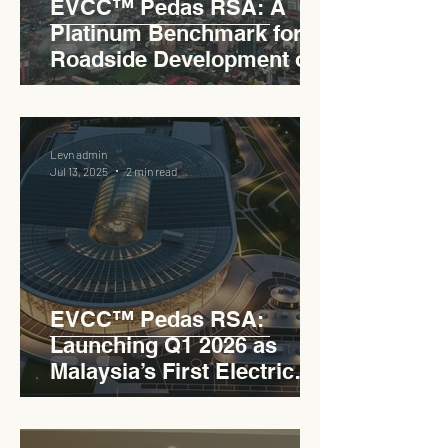
EVCC™ Pedas RSA: A
Platinum Benchmark for
Roadside Development on
the PLUS Expressway
Levn admin
Jul 13, 2025
2 min read
EVCC™ Pedas RSA:
Launching Q1 2026 as
Malaysia’s First Electric
Vehicle Charging Corridor
Hub on PLUS Expressway