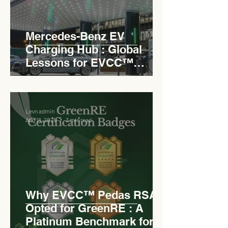
Mercedes-Benz EV
Charging Hub : Global
Lessons for EVCC™
Pedas RSA
Levn admin
Aug 18, 2025
3 min read
Why EVCC™ Pedas RSA
Opted for GreenRE : A
Platinum Benchmark for