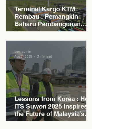
Terminal Kargo KTM
Rembau : Pemangkin
Baharu Pembangunan
Lestari Daerah
Levn admin
Aug 21, 2025
3 min read
Lessons from Korea : How
ITS Suwon 2025 Inspires
the Future of Malaysia’s
Expressways