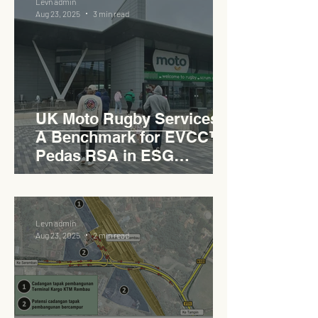
Levn admin
Aug 23, 2025
3 min read
UK Moto Rugby Services :
A Benchmark for EVCC™
Pedas RSA in ESG
Roadside Development
Levn admin
Aug 23, 2025
2 min read