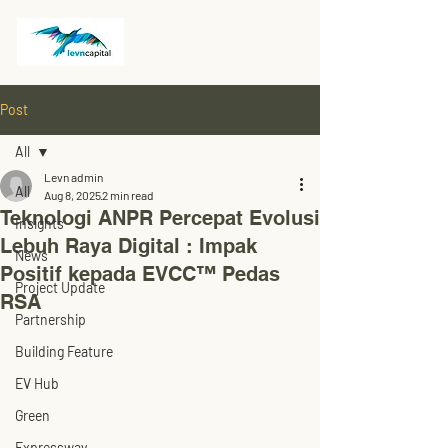
Post
All
Levn admin
All
Aug 8, 2025
2 min read
Teknologi ANPR Percepat Evolusi
Insights
Lebuh Raya Digital : Impak
News
Positif kepada EVCC™ Pedas
Project Update
RSA
Partnership
Building Feature
EV Hub
Green
Expressway