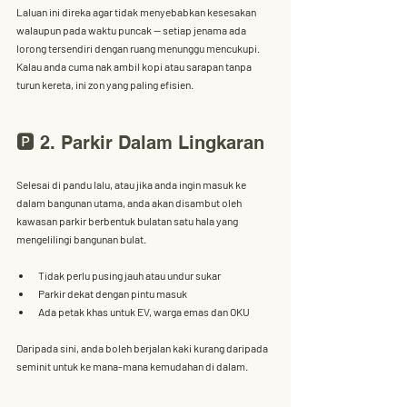
Laluan ini direka agar 
tidak menyebabkan kesesakan 
walaupun pada waktu puncak
 — setiap jenama ada 
lorong tersendiri dengan ruang menunggu mencukupi. 
Kalau anda cuma nak ambil kopi atau sarapan tanpa 
turun kereta, ini zon yang paling efisien.
🅿️ 2. Parkir Dalam Lingkaran
Selesai di pandu lalu, atau jika anda ingin masuk ke 
dalam bangunan utama, anda akan disambut oleh 
kawasan parkir 
berbentuk bulatan satu hala
 yang 
mengelilingi bangunan bulat.
Tidak perlu pusing jauh atau undur sukar
Parkir dekat dengan pintu masuk
Ada petak khas untuk EV, warga emas dan OKU
Daripada sini, anda boleh berjalan kaki kurang daripada 
seminit untuk ke mana-mana kemudahan di dalam.