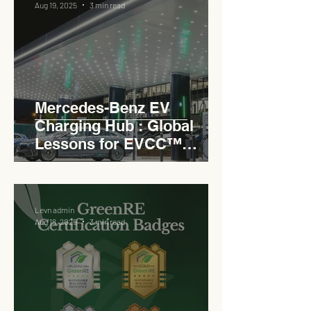
Aug 19, 2025
3 min read
Mercedes-Benz EV
Charging Hub : Global
Lessons for EVCC™
Pedas RSA
Levn admin
Aug 18, 2025
3 min read