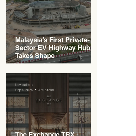
Haji Abdullah to Ministry of
Works
Malaysia’s First Private-
Sector EV Highway Hub
Takes Shape
Levn admin
Sep 4, 2025
3 min read
The Exchange TRX :