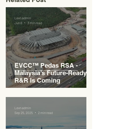
Levn admin
Jun 6
3 min read
EVCC™ Pedas RSA -
Malaysia’s Future-Ready
R&R Is Coming
Levn admin
Sep 25, 2025
2 min read