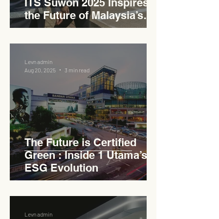
ITS Suwon 2025 Inspires
the Future of Malaysia’s
Expressways
Levn admin
Aug 20, 2025
3 min read
The Future is Certified
Green : Inside 1 Utama’s
ESG Evolution
Levn admin