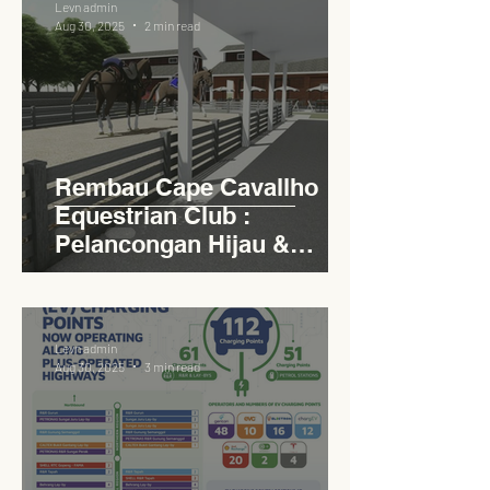
Levn admin
Aug 30, 2025
2 min read
Rembau Cape Cavallho
Equestrian Club :
Pelancongan Hijau &
Sukan Bertaraf
Antarabangsa
Levn admin
Aug 30, 2025
3 min read