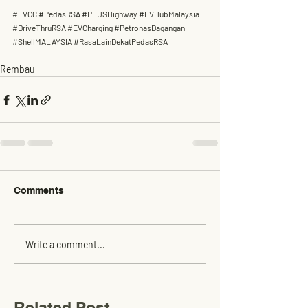
#EVCC
#PedasRSA
#PLUSHighway
#EVHubMalaysia
#DriveThruRSA
#EVCharging
#PetronasDagangan
#ShellMALAYSIA
#RasaLainDekatPedasRSA
Rembau
Comments
Write a comment...
Related Post