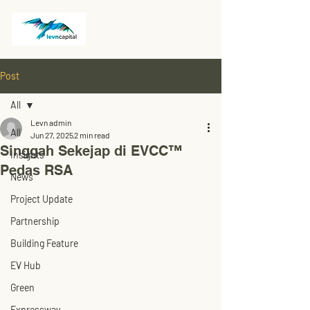
Post
All
Levn admin
All
Jun 27, 2025
2 min read
Singgah Sekejap di EVCC™
Insights
Pedas RSA
News
Project Update
Partnership
Building Feature
EV Hub
Green
Expressway