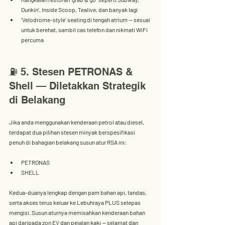
Dunkin’, Inside Scoop, Tealive, dan banyak lagi
'Velodrome-style' seating
 di tengah atrium — sesuai 
untuk berehat, sambil cas telefon dan nikmati WiFi 
percuma
⛽ 5. Stesen PETRONAS & 
Shell — Diletakkan Strategik 
di Belakang
Jika anda menggunakan kenderaan petrol atau diesel, 
terdapat dua pilihan 
stesen minyak berspesifikasi 
penuh
 di bahagian belakang susun atur RSA ini:
PETRONAS
SHELL
Kedua-duanya lengkap dengan pam bahan api, tandas, 
serta akses terus keluar ke Lebuhraya PLUS selepas 
mengisi. Susun aturnya memisahkan kenderaan bahan 
api daripada zon EV dan pejalan kaki — 
selamat dan 