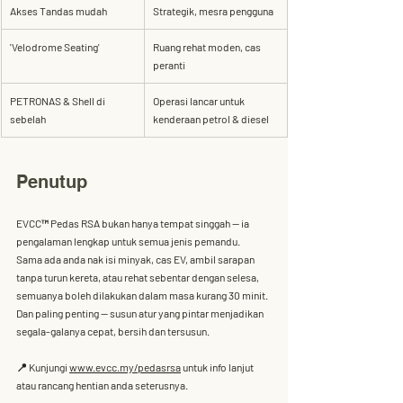
Akses Tandas mudah
Strategik, mesra pengguna
'Velodrome Seating'
Ruang rehat moden, cas 
peranti
PETRONAS & Shell di 
Operasi lancar untuk 
sebelah
kenderaan petrol & diesel
Penutup
EVCC™ Pedas RSA bukan hanya tempat singgah — ia 
pengalaman lengkap untuk semua jenis pemandu.
Sama ada anda nak isi minyak, cas EV, ambil sarapan 
tanpa turun kereta, atau rehat sebentar dengan selesa, 
semuanya boleh dilakukan dalam masa kurang 30 minit. 
Dan paling penting — susun atur yang pintar menjadikan 
segala-galanya 
cepat, bersih dan tersusun
.
📍 Kunjungi 
www.evcc.my/pedasrsa
 untuk info lanjut 
atau rancang hentian anda seterusnya.