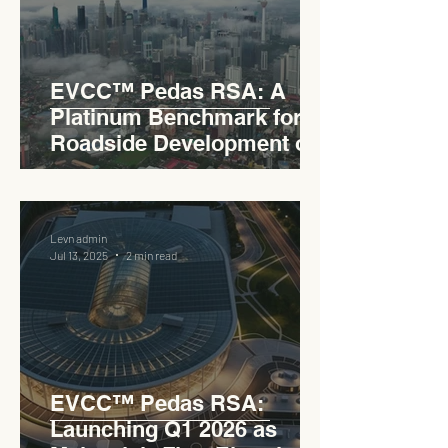
EVCC™ Pedas RSA: A
Platinum Benchmark for
Roadside Development on
the PLUS Expressway
Levn admin
Jul 13, 2025
2 min read
EVCC™ Pedas RSA:
Launching Q1 2026 as