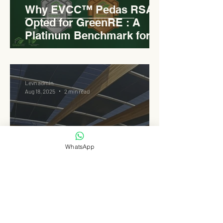
Why EVCC™ Pedas RSA
Opted for GreenRE : A
Platinum Benchmark for
Roadside Development
Levn admin
Aug 18, 2025
2 min read
WhatsApp
Elongated Dome Roof of
EVCC™ Pedas RSA :
Redefining Roadside
Development with Natural
Light and Sustainability