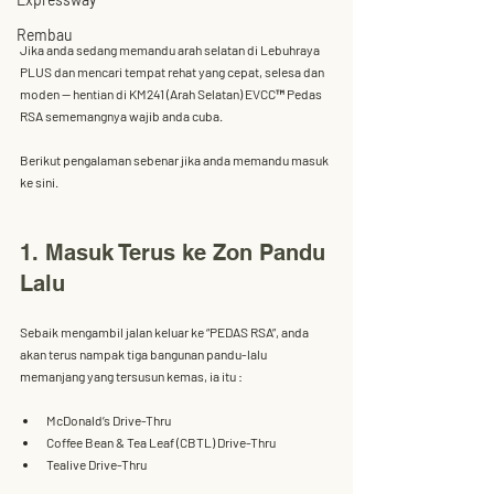
Rembau
Jika anda sedang memandu arah selatan di Lebuhraya 
PLUS dan mencari tempat rehat yang cepat, selesa dan 
moden — hentian di 
KM241 (Arah Selatan) EVCC™ Pedas 
RSA
 sememangnya wajib anda cuba.
Berikut pengalaman sebenar jika anda memandu masuk 
ke sini.
1. Masuk Terus ke Zon Pandu 
Lalu
Sebaik mengambil jalan keluar ke “PEDAS RSA”, anda 
akan terus nampak tiga bangunan 
pandu-lalu 
memanjang
 yang tersusun kemas, ia itu :
McDonald’s Drive-Thru
Coffee Bean & Tea Leaf (CBTL) Drive-Thru
Tealive Drive-Thru