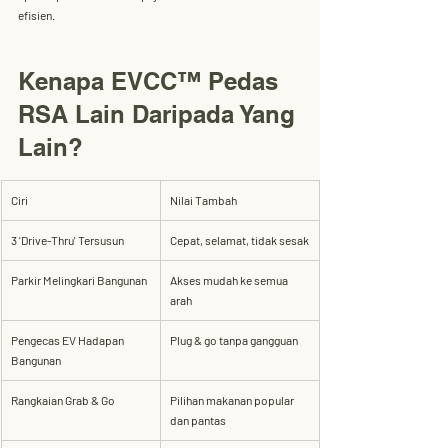
efisien
.
Kenapa EVCC™ Pedas 
RSA Lain Daripada Yang 
Lain?
Ciri
Nilai Tambah
3 'Drive-Thru' Tersusun
Cepat, selamat, tidak sesak
Parkir Melingkari Bangunan
Akses mudah ke semua 
arah
Pengecas EV Hadapan 
Plug & go tanpa gangguan
Bangunan
Rangkaian Grab & Go
Pilihan makanan popular 
dan pantas