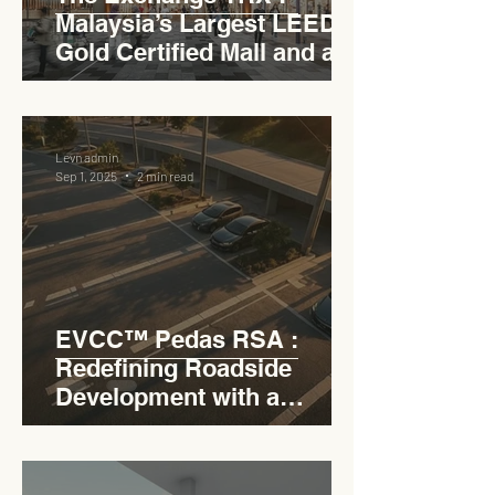
Malaysia’s Largest LEED
Gold Certified Mall and a
Model for EVCC™ Pedas
RSA
Levn admin
Sep 1, 2025
2 min read
EVCC™ Pedas RSA :
Redefining Roadside
Development with a
Circular Carpark for
Seamless Access