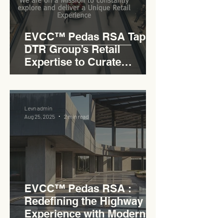
EVCC™ Pedas RSA Taps
DTR Group’s Retail
Expertise to Curate
Malaysia’s Expressway
Lifestyle Hub
Levn admin
Aug 25, 2025
2 min read
EVCC™ Pedas RSA :
Redefining the Highway
Experience with Modern