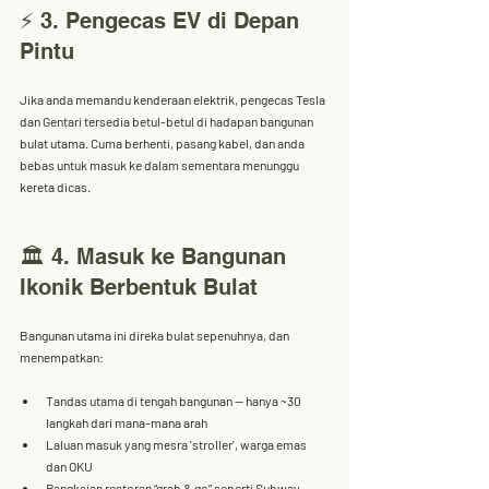
⚡ 3. Pengecas EV di Depan 
Pintu
Jika anda memandu kenderaan elektrik, 
pengecas Tesla 
dan Gentari
 tersedia betul-betul di hadapan bangunan 
bulat utama. Cuma berhenti, pasang kabel, dan anda 
bebas untuk masuk ke dalam sementara menunggu 
kereta dicas.
🏛️ 4. Masuk ke Bangunan 
Ikonik Berbentuk Bulat
Bangunan utama ini direka 
bulat sepenuhnya
, dan 
menempatkan:
Tandas utama di tengah bangunan
 — hanya ~30 
langkah dari mana-mana arah
Laluan masuk yang mesra 'stroller', warga emas 
dan OKU
Rangkaian restoran 
“grab & go”
 seperti Subway, 