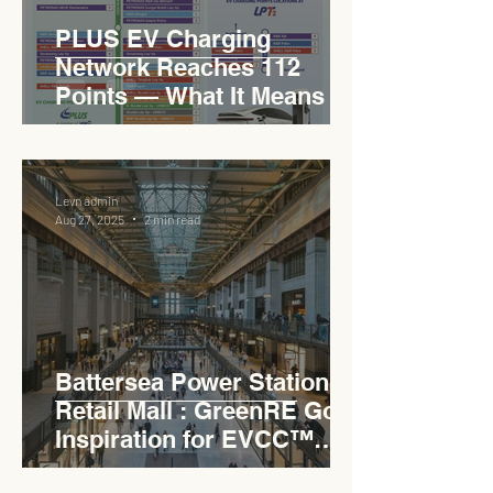
PLUS EV Charging
Network Reaches 112
Points — What It Means for
EVCC™ Pedas RSA on the
PLUS Expressway
Levn admin
Aug 27, 2025
2 min read
Battersea Power Station
Retail Mall : GreenRE Gold
Inspiration for EVCC™
Pedas RSA