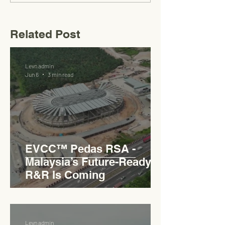
Related Post
Levn admin
Jun 6
3 min read
EVCC™ Pedas RSA -
Malaysia’s Future-Ready
R&R Is Coming
Levn admin