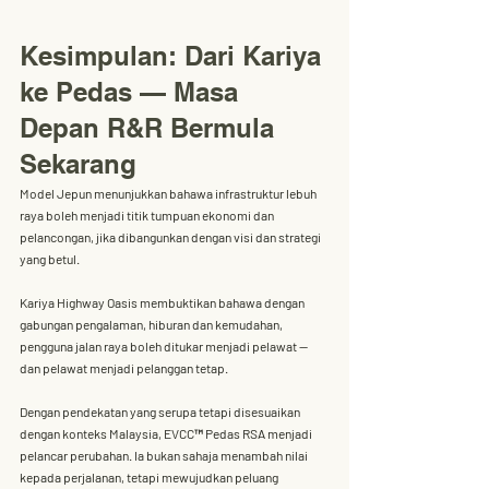
Kesimpulan: Dari Kariya 
ke Pedas — Masa 
Depan R&R Bermula 
Sekarang
Model Jepun menunjukkan bahawa 
infrastruktur lebuh 
raya boleh menjadi titik tumpuan ekonomi dan 
pelancongan
, jika dibangunkan dengan visi dan strategi 
yang betul.
Kariya Highway Oasis
 membuktikan bahawa dengan 
gabungan pengalaman, hiburan dan kemudahan, 
pengguna jalan raya boleh ditukar menjadi pelawat — 
dan pelawat menjadi pelanggan tetap.
Dengan pendekatan yang serupa tetapi disesuaikan 
dengan konteks Malaysia, EVCC™
 Pedas RSA
 menjadi 
pelancar perubahan. Ia bukan sahaja menambah nilai 
kepada perjalanan, tetapi 
mewujudkan peluang 