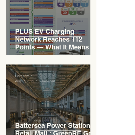
PLUS EV Charging
Network Reaches 112
Points — What It Means for
EVCC™ Pedas RSA on the
PLUS Expressway
Levn admin
Aug 27, 2025
2 min read
Battersea Power Station
Retail Mall : GreenRE Gold