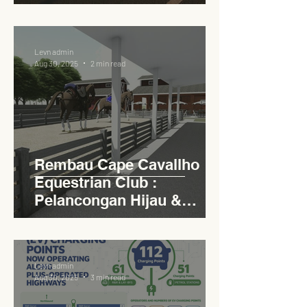
Circular Carpark for
Seamless Access
Levn admin
Aug 30, 2025
2 min read
Rembau Cape Cavallho
Equestrian Club :
Pelancongan Hijau &
Sukan Bertaraf
Antarabangsa
Levn admin
Aug 30, 2025
3 min read