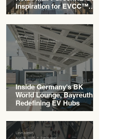
Inspiration for EVCC™
Pedas RSA
Levn admin
Aug 27, 2025
3 min read
Inside Germany's BK
World Lounge, Bayreuth -
Redefining EV Hubs
Levn admin
Aug 26, 2025
2 min read