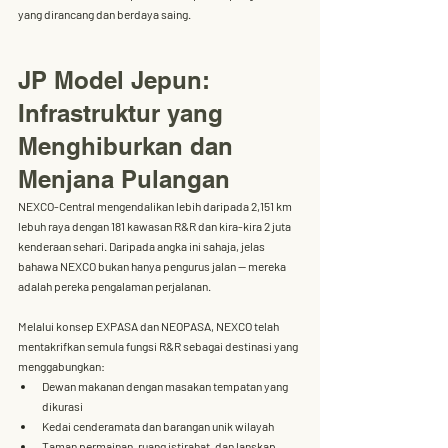
yang dirancang dan berdaya saing.
JP Model Jepun: 
Infrastruktur yang 
Menghiburkan dan 
Menjana Pulangan
NEXCO-Central
 mengendalikan lebih daripada 
2,151 km 
lebuh raya
 dengan 
181 kawasan R&R
 dan kira-kira 
2 juta 
kenderaan sehari
. Daripada angka ini sahaja, jelas 
bahawa NEXCO bukan hanya pengurus jalan — mereka 
adalah 
pereka pengalaman perjalanan
.
Melalui konsep 
EXPASA
 dan 
NEOPASA
, NEXCO telah 
mentakrifkan semula fungsi R&R sebagai destinasi yang 
menggabungkan:
Dewan makanan dengan masakan tempatan yang 
dikurasi
Kedai cenderamata dan barangan unik wilayah
Taman permainan, ruang istirahat, dan lanskap 