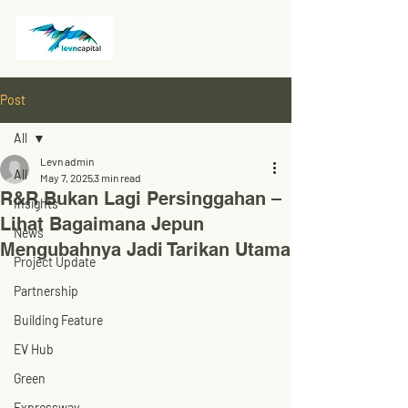
Post
All
Levn admin
All
May 7, 2025
3 min read
R&R Bukan Lagi Persinggahan –
Insights
Lihat Bagaimana Jepun
News
Mengubahnya Jadi Tarikan Utama
Project Update
Partnership
Building Feature
EV Hub
Green
Expressway