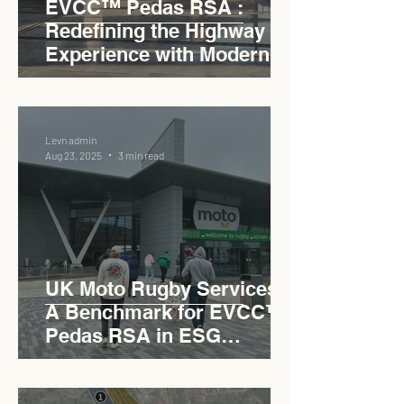
EVCC™ Pedas RSA :
Redefining the Highway
Experience with Modern
Industrial Charm
Levn admin
Aug 23, 2025
3 min read
UK Moto Rugby Services :
A Benchmark for EVCC™
Pedas RSA in ESG
Roadside Development