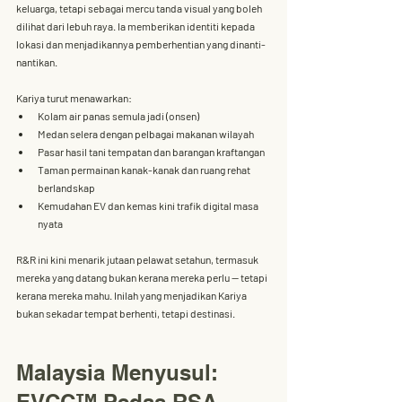
keluarga, tetapi sebagai mercu tanda visual yang boleh 
dilihat dari lebuh raya. Ia memberikan identiti kepada 
lokasi dan menjadikannya 
pemberhentian yang dinanti-
nantikan
.
Kariya turut menawarkan:
Kolam air panas semula jadi (onsen)
Medan selera dengan pelbagai makanan wilayah
Pasar hasil tani tempatan dan barangan kraftangan
Taman permainan kanak-kanak dan ruang rehat 
berlandskap
Kemudahan EV dan kemas kini trafik digital masa 
nyata
R&R ini kini menarik 
jutaan pelawat setahun
, termasuk 
mereka yang datang bukan kerana mereka perlu — tetapi 
kerana mereka mahu. Inilah yang menjadikan Kariya 
bukan sekadar tempat berhenti, tetapi destinasi.
Malaysia Menyusul: 