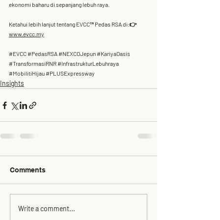
ekonomi baharu di sepanjang lebuh raya
.
Ketahui lebih lanjut tentang EVCC™ Pedas RSA di:👉 
www.evcc.my
#EVCC
#PedasRSA
#NEXCOJepun
#KariyaOasis
#TransformasiRNR
#InfrastrukturLebuhraya
#MobilitiHijau
#PLUSExpressway
Insights
Comments
Write a comment...