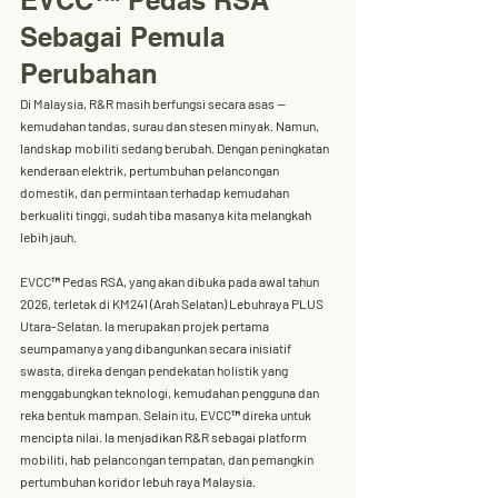
EVCC™ Pedas RSA 
Sebagai Pemula 
Perubahan
Di Malaysia, R&R masih berfungsi secara asas — 
kemudahan tandas, surau dan stesen minyak. Namun, 
landskap mobiliti sedang berubah. Dengan 
peningkatan 
kenderaan elektrik
, 
pertumbuhan pelancongan 
domestik
, dan 
permintaan terhadap kemudahan 
berkualiti tinggi
, sudah tiba masanya kita melangkah 
lebih jauh.
EVCC™
 Pedas RSA
, yang akan dibuka pada 
awal tahun 
2026
, terletak di 
KM241 (Arah Selatan) Lebuhraya PLUS 
Utara-Selatan
. Ia merupakan projek pertama 
seumpamanya yang dibangunkan secara 
inisiatif 
swasta
, direka dengan pendekatan holistik yang 
menggabungkan teknologi, kemudahan pengguna dan 
reka bentuk mampan. Selain itu, EVCC™ direka untuk 
mencipta nilai. Ia menjadikan R&R sebagai 
platform 
mobiliti
, 
hab pelancongan tempatan
, dan 
pemangkin 
pertumbuhan koridor lebuh raya
 Malaysia.