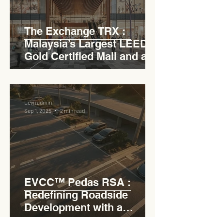
The Exchange TRX :
Malaysia’s Largest LEED
Gold Certified Mall and a
Model for EVCC™ Pedas
RSA
Levn admin
Sep 1, 2025
2 min read
EVCC™ Pedas RSA :
Redefining Roadside
Development with a