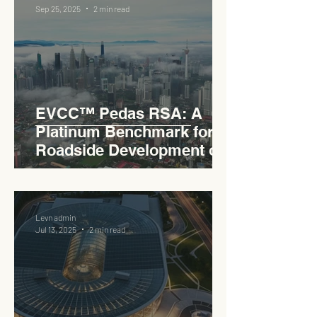
Sep 25, 2025
2 min read
EVCC™ Pedas RSA: A
Platinum Benchmark for
Roadside Development on
the PLUS Expressway
Levn admin
Jul 13, 2025
2 min read