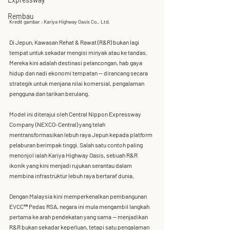
Rembau
Kredit gambar : Kariya Highway Oasis Co., Ltd.
Di Jepun, Kawasan Rehat & Rawat (R&R) bukan lagi 
tempat untuk sekadar mengisi minyak atau ke tandas. 
Mereka kini adalah 
destinasi pelancongan, hab gaya 
hidup dan nadi ekonomi tempatan
 — dirancang secara 
strategik untuk menjana nilai komersial, pengalaman 
pengguna dan tarikan berulang.
Model ini diterajui oleh 
Central Nippon Expressway 
Company (NEXCO-Central)
 yang telah  
mentransformasikan lebuh raya Jepun kepada platform 
pelaburan berimpak tinggi. Salah satu contoh paling 
menonjol ialah 
Kariya Highway Oasis
, sebuah R&R 
ikonik yang kini menjadi rujukan serantau dalam 
membina infrastruktur lebuh raya bertaraf dunia.
Dengan Malaysia kini memperkenalkan pembangunan 
EVCC™
 Pedas RSA
, negara ini mula mengambil langkah 
pertama ke arah pendekatan yang sama — menjadikan 
R&R bukan sekadar keperluan, tetapi satu pengalaman 