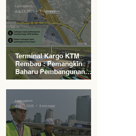
Levn admin
Aug 23, 2025
2 min read
Terminal Kargo KTM
Rembau : Pemangkin
Baharu Pembangunan
Lestari Daerah
Levn admin
Aug 21, 2025
3 min read