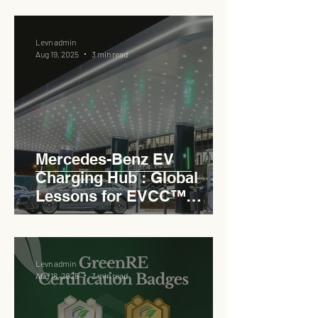
Levn admin
Aug 19, 2025
3 min read
Mercedes-Benz EV
Charging Hub : Global
Lessons for EVCC™
Pedas RSA
Levn admin
Aug 18, 2025
3 min read