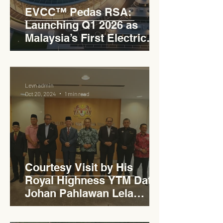
EVCC™ Pedas RSA:
Launching Q1 2026 as
Malaysia’s First Electric
Vehicle Charging Corridor
Hub on PLUS Expressway
Levn admin
Oct 20, 2024
1 min read
Courtesy Visit by His
Royal Highness YTM Dato'
Johan Pahlawan Lela
Perkasa Sitiawan Undang
Luak Johol Negeri