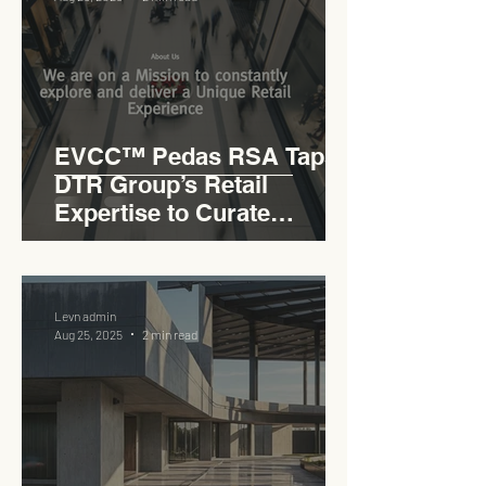
EVCC™ Pedas RSA Taps
DTR Group’s Retail
Expertise to Curate
Malaysia’s Expressway
Lifestyle Hub
Levn admin
Aug 25, 2025
2 min read