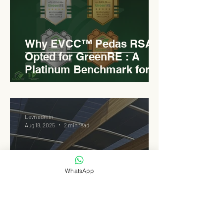
Why EVCC™ Pedas RSA
Opted for GreenRE : A
Platinum Benchmark for
Roadside Development
Levn admin
Aug 18, 2025
2 min read
WhatsApp
Elongated Dome Roof of
EVCC™ Pedas RSA :