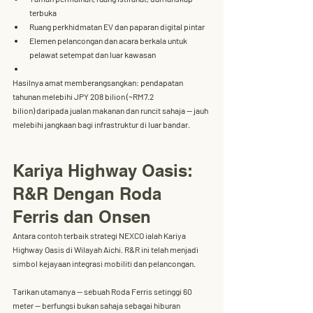
terbuka
Ruang perkhidmatan EV dan paparan digital pintar
Elemen pelancongan dan acara berkala untuk 
pelawat setempat dan luar kawasan
Hasilnya amat memberangsangkan: 
pendapatan 
tahunan melebihi JPY 208 bilion (~RM7.2 
bilion)
 daripada jualan makanan dan runcit sahaja — jauh 
melebihi jangkaan bagi infrastruktur di luar bandar.
Kariya Highway Oasis: 
R&R Dengan Roda 
Ferris dan Onsen
Antara contoh terbaik strategi NEXCO ialah 
Kariya 
Highway Oasis
 di Wilayah Aichi. R&R ini telah menjadi 
simbol kejayaan integrasi mobiliti dan pelancongan
.
Tarikan utamanya — sebuah 
Roda Ferris setinggi 60 
meter
 — berfungsi bukan sahaja sebagai hiburan 