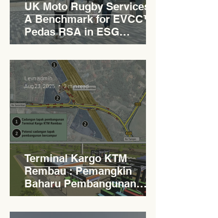
UK Moto Rugby Services :
A Benchmark for EVCC™
Pedas RSA in ESG
Roadside Development
Levn admin
Aug 23, 2025
2 min read
Terminal Kargo KTM
Rembau : Pemangkin
Baharu Pembangunan
Lestari Daerah