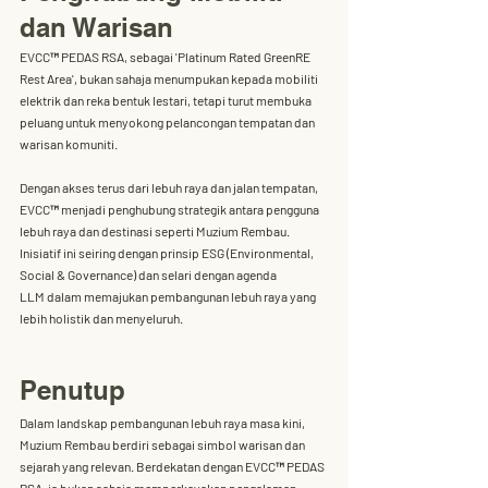
dan Warisan
EVCC™ PEDAS RSA
, sebagai 
'Platinum Rated GreenRE 
Rest Area'
, bukan sahaja menumpukan kepada mobiliti 
elektrik dan reka bentuk lestari, tetapi turut membuka 
peluang untuk menyokong pelancongan tempatan dan 
warisan komuniti. 
Dengan 
akses terus dari lebuh raya dan jalan tempatan
, 
EVCC™ menjadi penghubung strategik antara pengguna 
lebuh raya dan destinasi seperti Muzium Rembau. 
Inisiatif ini seiring dengan prinsip 
ESG (Environmental, 
Social & Governance)
 dan selari dengan agenda 
LLM
 dalam memajukan pembangunan lebuh raya yang 
lebih holistik dan menyeluruh.
Penutup
Dalam landskap pembangunan lebuh raya masa kini, 
Muzium Rembau
 berdiri sebagai simbol warisan dan 
sejarah yang relevan. Berdekatan dengan 
EVCC™ PEDAS 
RSA
, ia bukan sahaja memperkayakan pengalaman 