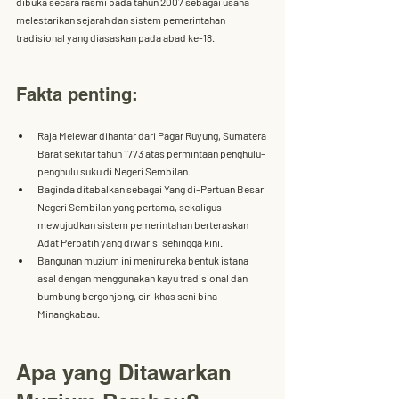
dibuka secara rasmi pada tahun 2007 sebagai usaha 
melestarikan sejarah dan sistem pemerintahan 
tradisional yang diasaskan pada abad ke-18.
Fakta penting:
Raja Melewar
 dihantar dari Pagar Ruyung, Sumatera 
Barat sekitar tahun 1773 atas permintaan penghulu-
penghulu suku di Negeri Sembilan.
Baginda ditabalkan sebagai 
Yang di-Pertuan Besar 
Negeri Sembilan yang pertama
, sekaligus 
mewujudkan sistem pemerintahan berteraskan 
Adat Perpatih
 yang diwarisi sehingga kini.
Bangunan muzium ini meniru reka bentuk istana 
asal dengan menggunakan kayu tradisional dan 
bumbung bergonjong
, ciri khas seni bina 
Minangkabau.
Apa yang Ditawarkan 