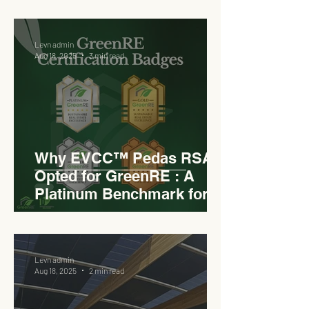
Levn admin
Aug 18, 2025
3 min read
Why EVCC™ Pedas RSA
Opted for GreenRE : A
Platinum Benchmark for
Roadside Development
Levn admin
Aug 18, 2025
2 min read