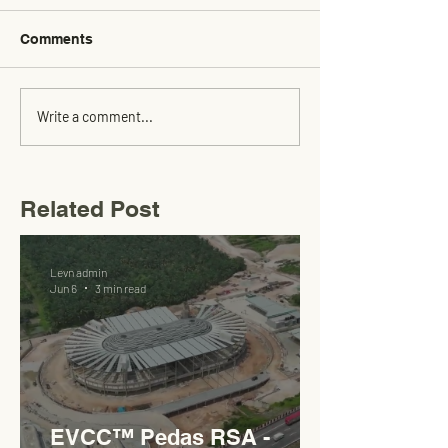
Comments
Write a comment...
Related Post
Levn admin
Jun 6
3 min read
EVCC™ Pedas RSA -