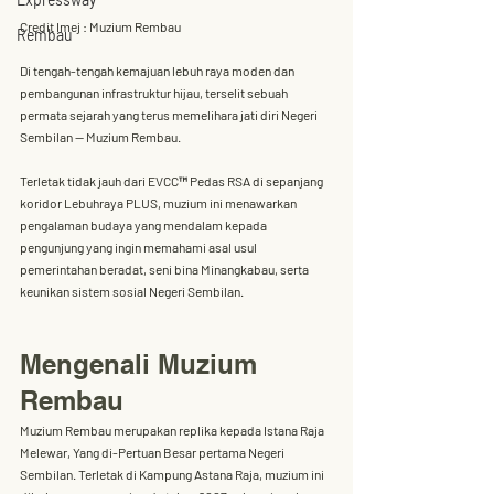
Credit Imej : Muzium Rembau
Rembau
Di tengah-tengah kemajuan lebuh raya moden dan 
pembangunan infrastruktur hijau, terselit sebuah 
permata sejarah yang terus memelihara jati diri Negeri 
Sembilan — 
Muzium Rembau
. 
Terletak tidak jauh dari 
EVCC™ Pedas RSA
 di sepanjang 
koridor 
Lebuhraya PLUS
, muzium ini menawarkan 
pengalaman budaya yang mendalam kepada 
pengunjung yang ingin memahami asal usul 
pemerintahan beradat, seni bina Minangkabau, serta 
keunikan sistem sosial Negeri Sembilan.
Mengenali Muzium 
Rembau
Muzium Rembau
 merupakan 
replika kepada Istana Raja 
Melewar
, Yang di-Pertuan Besar pertama Negeri 
Sembilan. Terletak di 
Kampung Astana Raja
, muzium ini 