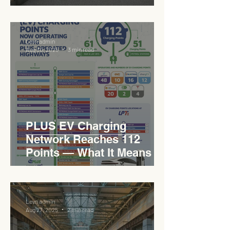
Sukan Bertaraf
Antarabangsa
Levn admin
Aug 30, 2025
3 min read
PLUS EV Charging
Network Reaches 112
Points — What It Means for
EVCC™ Pedas RSA on the
PLUS Expressway
Levn admin
Aug 27, 2025
2 min read