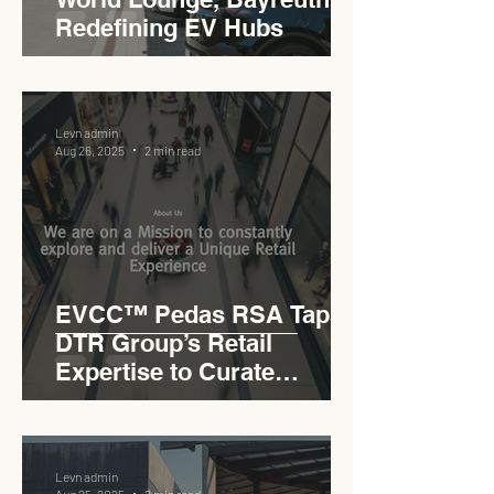
Redefining EV Hubs
Levn admin
Aug 26, 2025
2 min read
EVCC™ Pedas RSA Taps
DTR Group’s Retail
Expertise to Curate
Malaysia’s Expressway
Lifestyle Hub
Levn admin