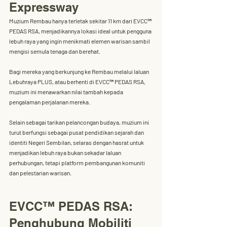
Expressway
Muzium Rembau hanya terletak sekitar 
11 km dari EVCC™ 
PEDAS RSA
, menjadikannya lokasi ideal untuk pengguna 
lebuh raya yang ingin menikmati elemen warisan sambil 
mengisi semula tenaga dan berehat. 
Bagi mereka yang berkunjung ke Rembau melalui laluan 
Lebuhraya PLUS, atau berhenti di 
EVCC™ PEDAS RSA
, 
muzium ini menawarkan nilai tambah kepada 
pengalaman perjalanan mereka.
Selain sebagai tarikan pelancongan budaya, muzium ini 
turut berfungsi sebagai pusat pendidikan sejarah dan 
identiti Negeri Sembilan, selaras dengan hasrat untuk 
menjadikan 
lebuh raya bukan sekadar laluan 
perhubungan, tetapi platform pembangunan komuniti 
dan pelestarian warisan.
EVCC™ PEDAS RSA: 
Penghubung Mobiliti 