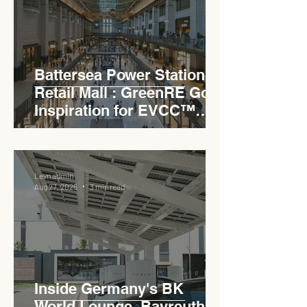
Battersea Power Station
Retail Mall : GreenRE Gold
Inspiration for EVCC™
Pedas RSA
Levn admin
Aug 27, 2025
3 min read
Inside Germany's BK
World Lounge, Bayreuth -