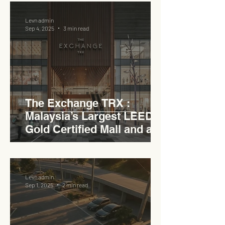
Levn admin
Sep 4, 2025
3 min read
The Exchange TRX :
Malaysia’s Largest LEED
Gold Certified Mall and a
Model for EVCC™ Pedas
RSA
Levn admin
Sep 1, 2025
2 min read