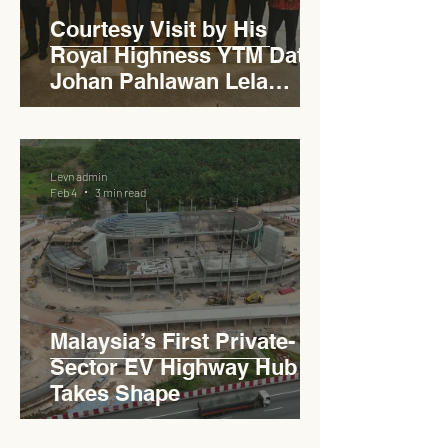
Courtesy Visit by His
Royal Highness YTM Dato'
Johan Pahlawan Lela
Perkasa Sitiawan Undang
Luak Johol Negeri
Sembilan Darul Khusus,
Levn admin
YTM Dato' Muhammed Bin
Feb 4
3 min read
Haji Abdullah to Ministry of
Works
Malaysia’s First Private-
Sector EV Highway Hub
Takes Shape