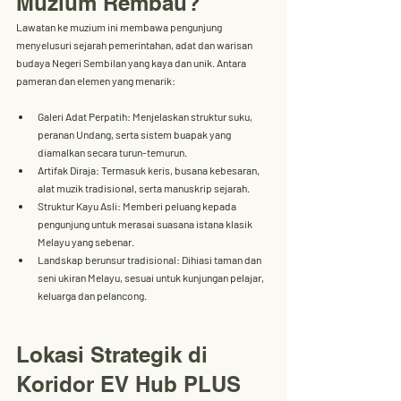
Muzium Rembau?
Lawatan ke muzium ini membawa pengunjung 
menyelusuri sejarah pemerintahan, adat dan warisan 
budaya Negeri Sembilan yang kaya dan unik. Antara 
pameran dan elemen yang menarik:
Galeri Adat Perpatih
: Menjelaskan struktur suku, 
peranan Undang, serta sistem buapak yang 
diamalkan secara turun-temurun.
Artifak Diraja
: Termasuk keris, busana kebesaran, 
alat muzik tradisional, serta manuskrip sejarah.
Struktur Kayu Asli
: Memberi peluang kepada 
pengunjung untuk merasai suasana istana klasik 
Melayu yang sebenar.
Landskap berunsur tradisional
: Dihiasi taman dan 
seni ukiran Melayu, sesuai untuk kunjungan pelajar, 
keluarga dan pelancong.
Lokasi Strategik di 
Koridor EV Hub PLUS 