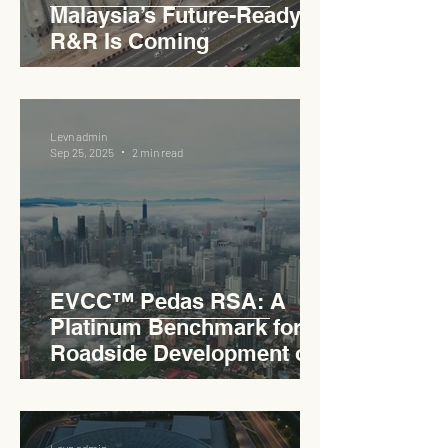
Malaysia’s Future-Ready
R&R Is Coming
Levn admin
Sep 25, 2025
2 min read
EVCC™ Pedas RSA: A
Platinum Benchmark for
Roadside Development on
the PLUS Expressway
Levn admin