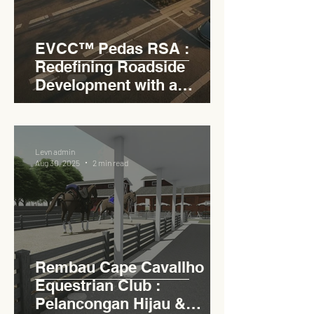
EVCC™ Pedas RSA :
Redefining Roadside
Development with a
Circular Carpark for
Seamless Access
Levn admin
Aug 30, 2025
2 min read
Rembau Cape Cavallho
Equestrian Club :
Pelancongan Hijau &