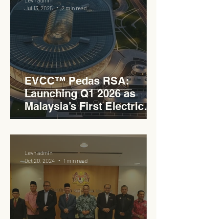
Jul 13, 2025
2 min read
EVCC™ Pedas RSA:
Launching Q1 2026 as
Malaysia’s First Electric
Vehicle Charging Corridor
Hub on PLUS Expressway
Levn admin
Oct 20, 2024
1 min read