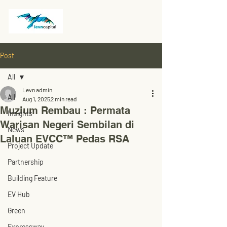
Post
All
Levn admin
All
Aug 1, 2025
2 min read
Muzium Rembau : Permata
Insights
Warisan Negeri Sembilan di
News
Laluan EVCC™ Pedas RSA
Project Update
Partnership
Building Feature
EV Hub
Green
Expressway