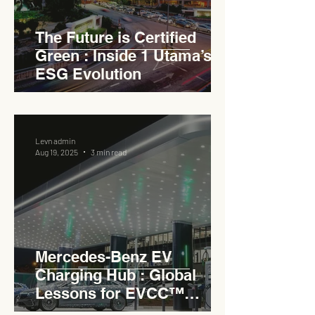
The Future is Certified
Green : Inside 1 Utama’s
ESG Evolution
Levn admin
Aug 19, 2025
3 min read
Mercedes-Benz EV
Charging Hub : Global
Lessons for EVCC™
Pedas RSA