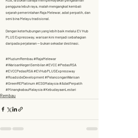
pengguna lebuh raya, malah mengangkat kembali 
sejarah pemerintahan Raja Melewar, adat perpatih, dan 
seni bina Melayu tradisional.
Dengan keterhubungan yang lebih baik melalui 
EV Hub 
PLUS Expressway
, warisan kini menjadi sebahagian 
daripada perjalanan — bukan sekadar destinasi.
#MuziumRembau
#RajaMelewar
#WarisanNegeriSembilan
#EVCC
#PedasRSA
#EVCCPedasRSA
#EVHubPLUSExpressway
#RoadsideDevelopment
#PelanconganWarisan
#GreenREPlatinum
#ESGMalaysia
#AdatPerpatih
#MinangkabauMalaysia
#KebudayaanLestari
Rembau