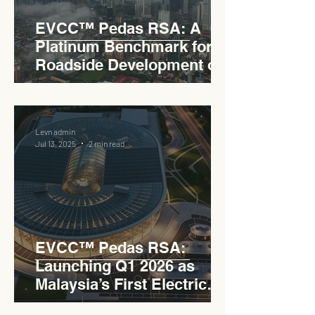
EVCC™ Pedas RSA: A
Platinum Benchmark for
Roadside Development on
the PLUS Expressway
Levn admin
Jul 13, 2025
2 min read
EVCC™ Pedas RSA:
Launching Q1 2026 as
Malaysia’s First Electric
Vehicle Charging Corridor