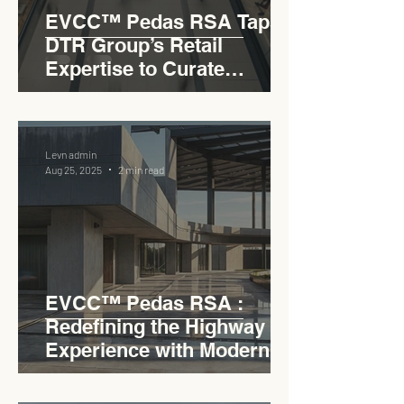
EVCC™ Pedas RSA Taps
DTR Group’s Retail
Expertise to Curate
Malaysia’s Expressway
Lifestyle Hub
Levn admin
Aug 25, 2025
2 min read
EVCC™ Pedas RSA :
Redefining the Highway
Experience with Modern
Industrial Charm