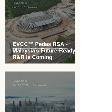
Levn admin
Jun 6
3 min read
EVCC™ Pedas RSA -
Malaysia’s Future-Ready
R&R Is Coming
Levn admin
Sep 25, 2025
2 min read