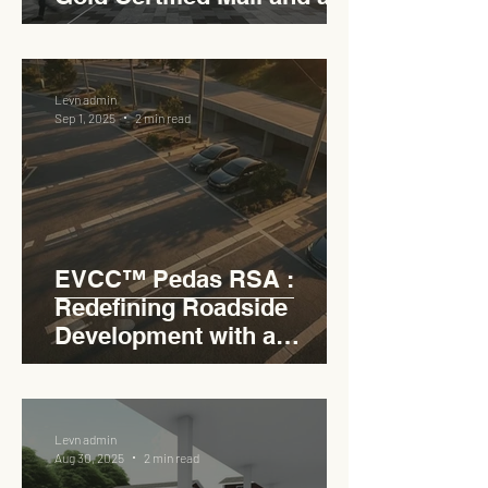
Model for EVCC™ Pedas
RSA
Levn admin
Sep 1, 2025
2 min read
EVCC™ Pedas RSA :
Redefining Roadside
Development with a
Circular Carpark for
Seamless Access
Levn admin
Aug 30, 2025
2 min read