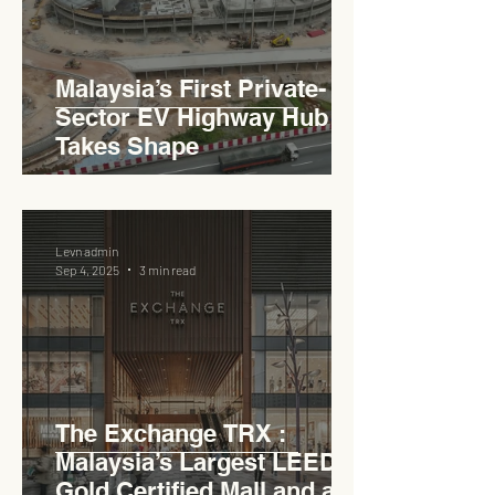
Malaysia’s First Private-
Sector EV Highway Hub
Takes Shape
Levn admin
Sep 4, 2025
3 min read
The Exchange TRX :
Malaysia’s Largest LEED
Gold Certified Mall and a