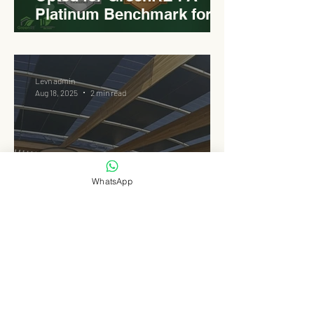
Platinum Benchmark for
Roadside Development
Levn admin
Aug 18, 2025
2 min read
WhatsApp
Elongated Dome Roof of
EVCC™ Pedas RSA :
Redefining Roadside
Development with Natural
Light and Sustainability
Levn admin
Aug 16, 2025
3 min read