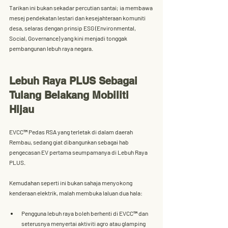
Tarikan ini bukan sekadar percutian santai; ia membawa 
mesej 
pendekatan lestari dan kesejahteraan komuniti 
desa
, selaras dengan prinsip 
ESG (Environmental, 
Social, Governance)
 yang kini menjadi tonggak 
pembangunan lebuh raya negara.
Lebuh Raya PLUS Sebagai 
Tulang Belakang Mobiliti 
Hijau
EVCC™ Pedas RSA yang terletak di dalam daerah 
Rembau, sedang giat dibangunkan sebagai 
hab 
pengecasan EV pertama seumpamanya di Lebuh Raya 
PLUS
. 
Kemudahan seperti ini bukan sahaja menyokong 
kenderaan elektrik, malah membuka laluan dua hala:
Pengguna lebuh raya boleh berhenti di 
EVCC™
 dan 
seterusnya menyertai aktiviti agro atau glamping 