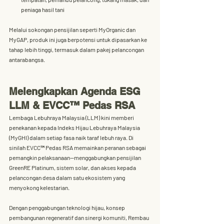
peniaga hasil tani
Melalui sokongan pensijilan seperti 
MyOrganic
 dan 
MyGAP
, produk ini juga berpotensi untuk dipasarkan ke 
tahap lebih tinggi, termasuk dalam pakej pelancongan 
antarabangsa.
Melengkapkan Agenda ESG 
LLM & EVCC™ Pedas RSA
Lembaga Lebuhraya Malaysia (LLM)
 kini memberi 
penekanan kepada 
Indeks Hijau Lebuhraya Malaysia 
(MyGHI)
 dalam setiap fasa naik taraf lebuh raya. Di 
sinilah 
EVCC™ Pedas RSA
 memainkan peranan sebagai 
pemangkin pelaksanaan—menggabungkan 
pensijilan 
GreenRE Platinum
, sistem solar, dan akses kepada 
pelancongan desa dalam satu ekosistem yang 
menyokong kelestarian.
Dengan penggabungan teknologi hijau, konsep 
pembangunan regeneratif dan sinergi komuniti, Rembau 