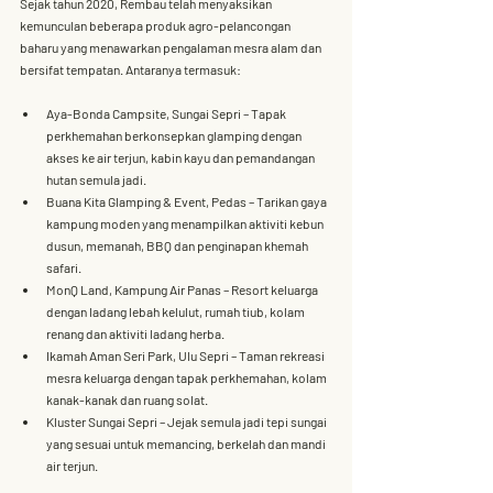
Sejak tahun 2020, Rembau telah menyaksikan 
kemunculan beberapa produk agro-pelancongan 
baharu yang menawarkan pengalaman mesra alam dan 
bersifat tempatan. Antaranya termasuk:
Aya-Bonda Campsite, Sungai Sepri
 – Tapak 
perkhemahan berkonsepkan glamping dengan 
akses ke air terjun, kabin kayu dan pemandangan 
hutan semula jadi.
Buana Kita Glamping & Event, Pedas
 – Tarikan gaya 
kampung moden yang menampilkan aktiviti kebun 
dusun, memanah, BBQ dan penginapan khemah 
safari.
MonQ Land, Kampung Air Panas
 – Resort keluarga 
dengan ladang 
lebah kelulut
, rumah tiub, kolam 
renang dan aktiviti ladang herba.
Ikamah Aman Seri Park, Ulu Sepri
 – Taman rekreasi 
mesra keluarga dengan tapak perkhemahan, kolam 
kanak-kanak dan ruang solat.
Kluster Sungai Sepri
 – Jejak semula jadi tepi sungai 
yang sesuai untuk memancing, berkelah dan mandi 
air terjun.