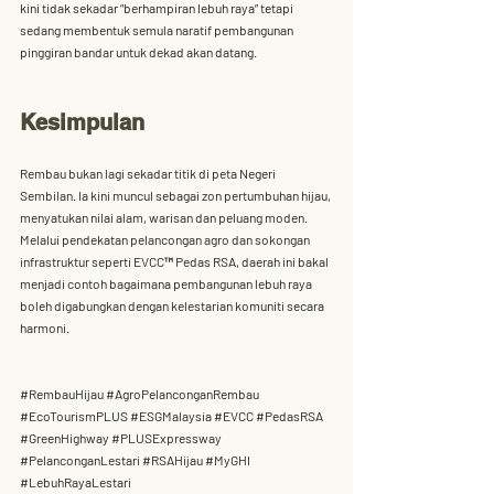
kini tidak sekadar “berhampiran lebuh raya” tetapi 
sedang 
membentuk semula naratif pembangunan 
pinggiran bandar
 untuk dekad akan datang.
Kesimpulan
Rembau bukan lagi sekadar titik di peta Negeri 
Sembilan. Ia kini muncul sebagai 
zon pertumbuhan hijau
, 
menyatukan nilai alam, warisan dan peluang moden. 
Melalui pendekatan pelancongan agro dan sokongan 
infrastruktur seperti 
EVCC™ Pedas RSA
, daerah ini bakal 
menjadi contoh bagaimana pembangunan lebuh raya 
boleh digabungkan dengan kelestarian komuniti secara 
harmoni.
#RembauHijau
#AgroPelanconganRembau
#EcoTourismPLUS
#ESGMalaysia
#EVCC
#PedasRSA
#GreenHighway
#PLUSExpressway
#PelanconganLestari
#RSAHijau
#MyGHI
#LebuhRayaLestari