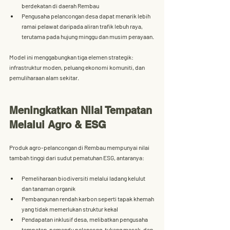
berdekatan di daerah Rembau
Pengusaha pelancongan desa dapat menarik lebih 
ramai pelawat daripada aliran trafik lebuh raya, 
terutama pada hujung minggu dan musim perayaan.
Model ini menggabungkan tiga elemen strategik: 
infrastruktur moden
, 
peluang ekonomi komuniti
, dan 
pemuliharaan alam sekitar
.
Meningkatkan Nilai Tempatan 
Melalui Agro & ESG
Produk agro-pelancongan di Rembau mempunyai nilai 
tambah tinggi dari sudut pematuhan ESG, antaranya:
Pemeliharaan biodiversiti
 melalui ladang kelulut 
dan tanaman organik
Pembangunan rendah karbon
 seperti tapak khemah 
yang tidak memerlukan struktur kekal
Pendapatan inklusif desa
, melibatkan pengusaha 
tempatan, pemandu pelancong, tukang masak, dan 