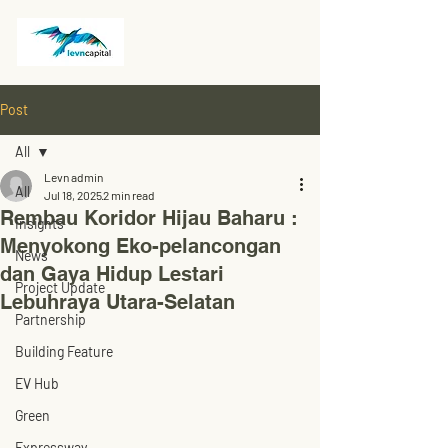
Post
All
Levn admin
All
Jul 18, 2025
2 min read
Rembau Koridor Hijau Baharu :
Insights
Menyokong Eko-pelancongan
News
dan Gaya Hidup Lestari
Project Update
Lebuhraya Utara-Selatan
Partnership
Building Feature
EV Hub
Green
Expressway