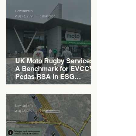
Levn admin
Aug 23, 2025
3 min read
UK Moto Rugby Services :
A Benchmark for EVCC™
Pedas RSA in ESG
Roadside Development
Levn admin
Aug 23, 2025
2 min read