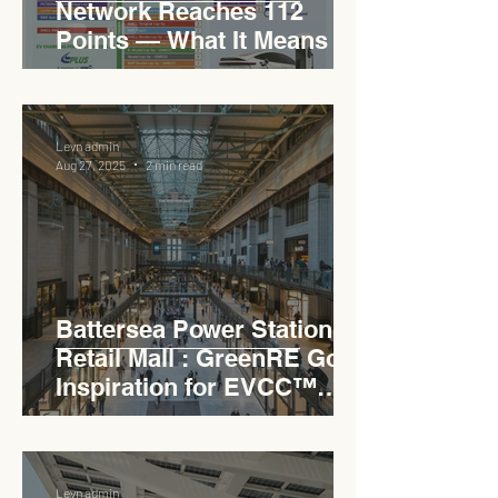
Network Reaches 112
Points — What It Means for
EVCC™ Pedas RSA on the
PLUS Expressway
Levn admin
Aug 27, 2025
2 min read
Battersea Power Station
Retail Mall : GreenRE Gold
Inspiration for EVCC™
Pedas RSA
Levn admin