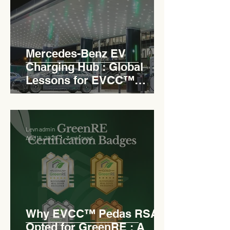
Mercedes-Benz EV
Charging Hub : Global
Lessons for EVCC™
Pedas RSA
Levn admin
Aug 18, 2025
3 min read
Why EVCC™ Pedas RSA
Opted for GreenRE : A